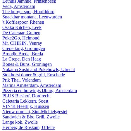
Eethuis Jammie, Prinsenbeek
Veda, Amsterdam
The burger spot, Hoofddorp
Snackbar montana, Leeuwarden
't Koffiespoor, Rhenen
Osaka Kitchen, Leek
De Cateraar, Gulpen
Poke2Go, Helmond
Mr. CHIKIN, Venray
Crepe king, Groningen
Broodje Breda, Breda
La Crepe, Den Haag
Bones & Buns, Groningen
Nakama Sushi and Pokebowls, Utrecht
Stokhorst doner & grill, Enschede
Prik Thai, Volendam
Marina Amsterdam, Amsterdam
Pizzeria en hotwings IJburg, Amsterdam
PLUS Bieshof, Dordrecht
Cafetaria Lekkerrr, Soest
VIN’K Heerlijk, Huissen
Nieuw pom lai, Sint-Michielsgestel
Sandwich & Bbq Grill, Zwolle
Lange kok, Zwolle
Herberg de Roskam, Uffelte