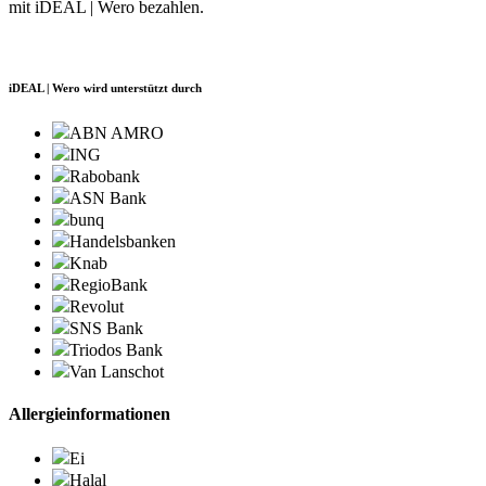
mit iDEAL | Wero bezahlen.
iDEAL | Wero wird unterstützt durch
ABN AMRO
ING
Rabobank
ASN Bank
bunq
Handelsbanken
Knab
RegioBank
Revolut
SNS Bank
Triodos Bank
Van Lanschot
Allergieinformationen
Ei
Halal