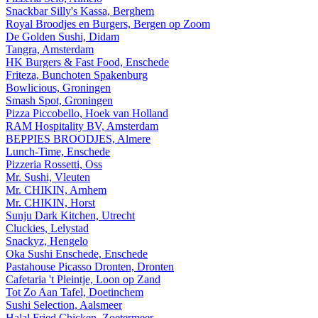
Snackbar Silly's Kassa, Berghem
Royal Broodjes en Burgers, Bergen op Zoom
De Golden Sushi, Didam
Tangra, Amsterdam
HK Burgers & Fast Food, Enschede
Friteza, Bunchoten Spakenburg
Bowlicious, Groningen
Smash Spot, Groningen
Pizza Piccobello, Hoek van Holland
RAM Hospitality BV, Amsterdam
BEPPIES BROODJES, Almere
Lunch-Time, Enschede
Pizzeria Rossetti, Oss
Mr. Sushi, Vleuten
Mr. CHIKIN, Arnhem
Mr. CHIKIN, Horst
Sunju Dark Kitchen, Utrecht
Cluckies, Lelystad
Snackyz, Hengelo
Oka Sushi Enschede, Enschede
Pastahouse Picasso Dronten, Dronten
Cafetaria 't Pleintje, Loon op Zand
Tot Zo Aan Tafel, Doetinchem
Sushi Selection, Aalsmeer
Halal Fried Chicken, Zoetermeer