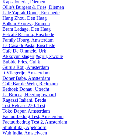
Kapsaloneria, Diemen
Ollie's Burgers & Fries, Diemen
Lale Yaprak Doner, Enschede
Hang Zhou, Den Haag
Balkan Express, Emmen
Bram Ladage, Den Haag
Eetcafé Ricardo, Enschede
Family IJburg, Amsterdam
La Casa di Pasta, Enschede
Cafe De Ommele, Urk
Akkoyun slagerij&grill, Zwolle
Bubble Fries, Cuijk
Guru's Roti, Amsterdam
‘t Vliegertje, Amsterdam
Doner Baba, Amsterdam
Cafe Bar de Welp, Reduzum
Eethoek Donau, Utrecht
La Brocca, Heerhugowaard
Ragazzi Italiani, Breda
Test Release 220, Test
Toko Dapur, Amsterdam
Factuurbedrag Test, Amsterdam
Factuurbedrag Test 2, Amsterdam
Shukufuku, Apeldoorn
Wah India, Amstelveen