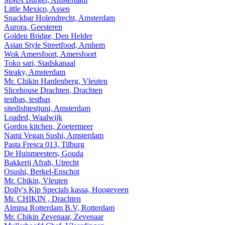
Little Mexico, Assen
Snackbar Holendrecht, Amsterdam
Aurora, Geesteren
Golden Bridge, Den Helder
Asian Style Streetfood, Arnhem
Wok Amersfoort, Amersfoort
Toko sari, Stadskanaal
Steaky, Amsterdam
Mr. Chikin Hardenberg, Vleuten
Slicehouse Drachten, Drachten
testbas, testbas
sitedishtestjuni, Amsterdam
Loaded, Waalwijk
Gordos kitchen, Zoetermeer
Nami Vegan Sushi, Amsterdam
Pasta Fresca 013, Tilburg
De Huismeesters, Gouda
Bakkerij Afrah, Utrecht
Osushi, Berkel-Enschot
Mr. Chikin, Vleuten
Dolly's Kip Specials kassa, Hoogeveen
Mr. CHIKIN , Drachten
Almina Rotterdam B.V, Rotterdam
Mr. Chikin Zevenaar, Zevenaar