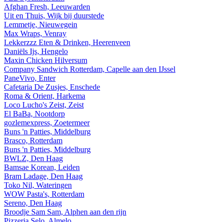
Afghan Fresh, Leeuwarden
Uit en Thuis, Wijk bij duurstede
Lemmetje, Nieuwegein
Max Wraps, Venray
Lekkerzzz Eten & Drinken, Heerenveen
Daniëls Ijs, Hengelo
Maxin Chicken Hilversum
Company Sandwich Rotterdam, Capelle aan den IJssel
PaneVivo, Enter
Cafetaria De Zusjes, Enschede
Roma & Orient, Harkema
Loco Lucho's Zeist, Zeist
El BaBa, Nootdorp
gozlemexpress, Zoetermeer
Buns 'n Patties, Middelburg
Brasco, Rotterdam
Buns 'n Patties, Middelburg
BWLZ, Den Haag
Bamsae Korean, Leiden
Bram Ladage, Den Haag
Toko Nil, Wateringen
WOW Pasta's, Rotterdam
Sereno, Den Haag
Broodje Sam Sam, Alphen aan den rijn
Pizzeria Selo, Almelo