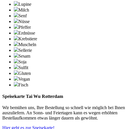
Lupine
Milch
Senf
Nüsse
Pfeffer
Erdnüsse
Krebstiere
Muscheln
Sellerie
Sesam
Soja
Sulfit
Gluten
Vegan
Fisch
Speisekarte Tai Wu Rotterdam
Wir bemühen uns, Ihre Bestellung so schnell wie möglich bei Ihnen
auszuliefern. An Sonn- und Feiertagen kann es wegen erhöhten
Bestellaufkommen etwas länger dauern als gewöhnt.
Hier geht es zur Speisekarte!