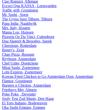
Ciao Ragazzi, Alkmaar
Eccoci Qua KASSA , Leeuwarden
Traffic grill, Groningen
Mr. Sushi , Soest
The Gyros Spot Tilburg, Tilburg
Papa India, Naaldwijk
Mrs. Italy, Houten
Mama Lou, Huissen
Pizzeria Oz Da Vinci, Culemborg
Dua Slagerij & Broodjes, Sneek
Cheezious, Rotterdam
Benny's, Zeist
Chao Pizza, Bussum
Reyhoon, Amsterdam
Chef Güler, Doetichem
Mirai Sushi, Zoetermeer
Lobi Express, Zoetermeer
Korean Fried Chicken to Go Amsterdam Oost, Amsterdam
Flamoz, Groningen
Burgers n Chicken, Amsterdam
Friethuys Met, Almere
Poke Poke , Deventer
Jordy Test Zuil Manis, Den Haag
El Toro Italiano, Bodegraven
Oka Sushi Emmen, Emmen