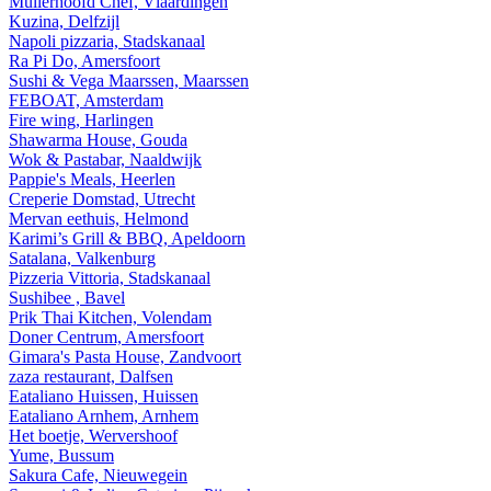
Mullerhoofd Chef, Vlaardingen
Kuzina, Delfzijl
Napoli pizzaria, Stadskanaal
Ra Pi Do, Amersfoort
Sushi & Vega Maarssen, Maarssen
FEBOAT, Amsterdam
Fire wing, Harlingen
Shawarma House, Gouda
Wok & Pastabar, Naaldwijk
Pappie's Meals, Heerlen
Creperie Domstad, Utrecht
Mervan eethuis, Helmond
Karimi’s Grill & BBQ, Apeldoorn
Satalana, Valkenburg
Pizzeria Vittoria, Stadskanaal
Sushibee , Bavel
Prik Thai Kitchen, Volendam
Doner Centrum, Amersfoort
Gimara's Pasta House, Zandvoort
zaza restaurant, Dalfsen
Eataliano Huissen, Huissen
Eataliano Arnhem, Arnhem
Het boetje, Wervershoof
Yume, Bussum
Sakura Cafe, Nieuwegein