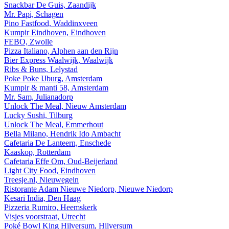
Snackbar De Guis, Zaandijk
Mr. Papi, Schagen
Pino Fastfood, Waddinxveen
Kumpir Eindhoven, Eindhoven
FEBO, Zwolle
Pizza Italiano, Alphen aan den Rijn
Bier Express Waalwijk, Waalwijk
Ribs & Buns, Lelystad
Poke Poke IJburg, Amsterdam
Kumpir & manti 58, Amsterdam
Mr. Sam, Julianadorp
Unlock The Meal, Nieuw Amsterdam
Lucky Sushi, Tilburg
Unlock The Meal, Emmerhout
Bella Milano, Hendrik Ido Ambacht
Cafetaria De Lanteern, Enschede
Kaaskop, Rotterdam
Cafetaria Effe Om, Oud-Beijerland
Light City Food, Eindhoven
Treesje.nl, Nieuwegein
Ristorante Adam Nieuwe Niedorp, Nieuwe Niedorp
Kesari India, Den Haag
Pizzeria Rumiro, Heemskerk
Visjes voorstraat, Utrecht
Poké Bowl King Hilversum, Hilversum