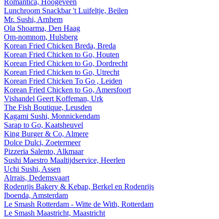
Romantica, Hoogeveen
Lunchroom Snackbar 't Luifeltje, Beilen
Mr. Sushi, Arnhem
Ola Shoarma, Den Haag
Om-nomnom, Hulsberg
Korean Fried Chicken Breda, Breda
Korean Fried Chicken to Go, Houten
Korean Fried Chicken to Go, Dordrecht
Korean Fried Chicken to Go, Utrecht
Korean Fried Chicken To Go , Leiden
Korean Fried Chicken to Go, Amersfoort
Vishandel Geert Koffeman, Urk
The Fish Boutique, Leusden
Kagami Sushi, Monnickendam
Sarap to Go, Kaatsheuvel
King Burger & Co, Almere
Dolce Dulci, Zoetermeer
Pizzeria Salento, Alkmaar
Sushi Maestro Maaltijdservice, Heerlen
Uchi Sushi, Assen
Alrrais, Dedemsvaart
Rodenrijs Bakery & Kebap, Berkel en Rodenrijs
Iboenda, Amsterdam
Le Smash Rotterdam - Witte de With, Rotterdam
Le Smash Maastricht, Maastricht