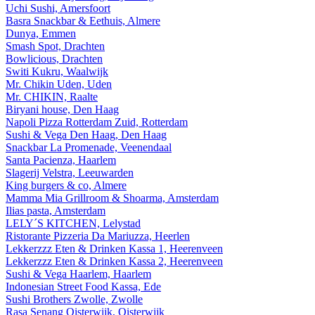
Uchi Sushi, Amersfoort
Basra Snackbar & Eethuis, Almere
Dunya, Emmen
Smash Spot, Drachten
Bowlicious, Drachten
Switi Kukru, Waalwijk
Mr. Chikin Uden, Uden
Mr. CHIKIN, Raalte
Biryani house, Den Haag
Napoli Pizza Rotterdam Zuid, Rotterdam
Sushi & Vega Den Haag, Den Haag
Snackbar La Promenade, Veenendaal
Santa Pacienza, Haarlem
Slagerij Velstra, Leeuwarden
King burgers & co, Almere
Mamma Mia Grillroom & Shoarma, Amsterdam
Ilias pasta, Amsterdam
LELY´S KITCHEN, Lelystad
Ristorante Pizzeria Da Mariuzza, Heerlen
Lekkerzzz Eten & Drinken Kassa 1, Heerenveen
Lekkerzzz Eten & Drinken Kassa 2, Heerenveen
Sushi & Vega Haarlem, Haarlem
Indonesian Street Food Kassa, Ede
Sushi Brothers Zwolle, Zwolle
Rasa Senang Oisterwijk, Oisterwijk