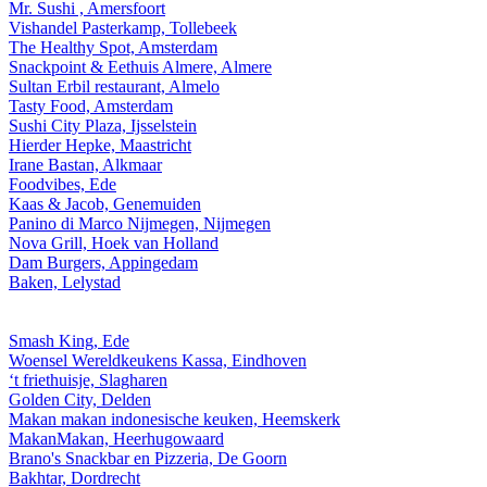
Mr. Sushi , Amersfoort
Vishandel Pasterkamp, Tollebeek
The Healthy Spot, Amsterdam
Snackpoint & Eethuis Almere, Almere
Sultan Erbil restaurant, Almelo
Tasty Food, Amsterdam
Sushi City Plaza, Ijsselstein
Hierder Hepke, Maastricht
Irane Bastan, Alkmaar
Foodvibes, Ede
Kaas & Jacob, Genemuiden
Panino di Marco Nijmegen, Nijmegen
Nova Grill, Hoek van Holland
Dam Burgers, Appingedam
Baken, Lelystad
Smash King, Ede
Woensel Wereldkeukens Kassa, Eindhoven
‘t friethuisje, Slagharen
Golden City, Delden
Makan makan indonesische keuken, Heemskerk
MakanMakan, Heerhugowaard
Brano's Snackbar en Pizzeria, De Goorn
Bakhtar, Dordrecht