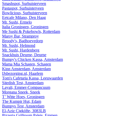
Smashspot, Surhuisterveen
Pastaspot, Surhuisterveen
Bowlicious, Surhuisterveen
Eetcafe Milano, Den Haag
Mr. Sushi, Ermelo
Italia Groningen, Groningen
Me Sushi & Pokebowls, Rotterdam
Maroy Bar, Stramproy
Broody's, Badhoevedorp
Mr. Sushi, Helmond
Mr. Sushi, Hardenberg
Snackhuis Deurne, Deurne
Bumpy's Chicken Kassa, Amsterdam
Mama Mia Schagen, Schagen
Kinn Amsterdam, Amsterdam
IJsbezorging.nl, Haarlem
Tom's Cafetaria Kassa, Leeuwaarden
Sitedish Test, Amsterdam
Layali, Emmer-Compascuum
Morgana Sneek, Sneek
T’ Witte Hoes, Groningen
The Kumpir Hut, Edam
Bumpys Test, Amsterdam
El-Aziz Cigköfte, 3083LB
Pizzeria Grillroom Paleis, Emmen