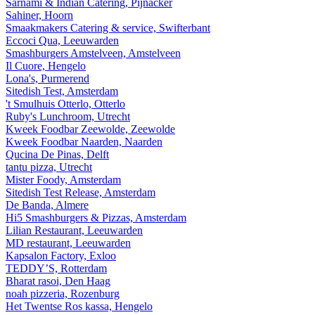
Sarnami & Indian Catering, Pijnacker
Sahiner, Hoorn
Smaakmakers Catering & service, Swifterbant
Eccoci Qua, Leeuwarden
Smashburgers Amstelveen, Amstelveen
Il Cuore, Hengelo
Lona's, Purmerend
Sitedish Test, Amsterdam
't Smulhuis Otterlo, Otterlo
Ruby's Lunchroom, Utrecht
Kweek Foodbar Zeewolde, Zeewolde
Kweek Foodbar Naarden, Naarden
Qucina De Pinas, Delft
tantu pizza, Utrecht
Mister Foody, Amsterdam
Sitedish Test Release, Amsterdam
De Banda, Almere
Hi5 Smashburgers & Pizzas, Amsterdam
Lilian Restaurant, Leeuwarden
MD restaurant, Leeuwarden
Kapsalon Factory, Exloo
TEDDY’S, Rotterdam
Bharat rasoi, Den Haag
noah pizzeria, Rozenburg
Het Twentse Ros kassa, Hengelo