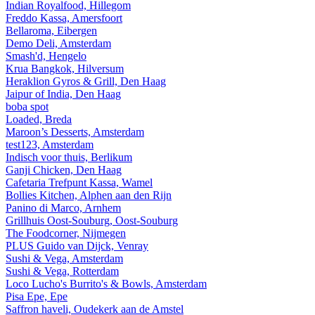
Indian Royalfood, Hillegom
Freddo Kassa, Amersfoort
Bellaroma, Eibergen
Demo Deli, Amsterdam
Smash'd, Hengelo
Krua Bangkok, Hilversum
Heraklion Gyros & Grill, Den Haag
Jaipur of India, Den Haag
boba spot
Loaded, Breda
Maroon’s Desserts, Amsterdam
test123, Amsterdam
Indisch voor thuis, Berlikum
Ganji Chicken, Den Haag
Cafetaria Trefpunt Kassa, Wamel
Bollies Kitchen, Alphen aan den Rijn
Panino di Marco, Arnhem
Grillhuis Oost-Souburg, Oost-Souburg
The Foodcorner, Nijmegen
PLUS Guido van Dijck, Venray
Sushi & Vega, Amsterdam
Sushi & Vega, Rotterdam
Loco Lucho's Burrito's & Bowls, Amsterdam
Pisa Epe, Epe
Saffron haveli, Oudekerk aan de Amstel