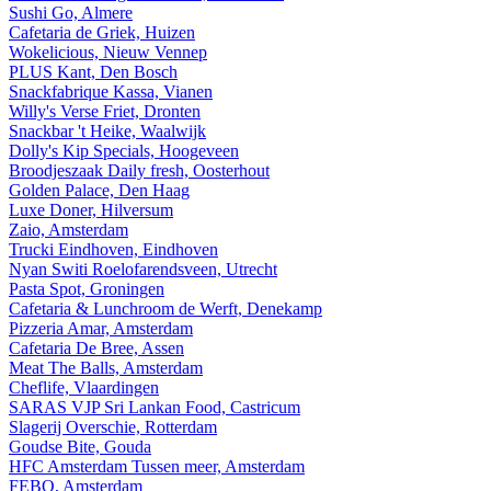
Sushi Go, Almere
Cafetaria de Griek, Huizen
Wokelicious, Nieuw Vennep
PLUS Kant, Den Bosch
Snackfabrique Kassa, Vianen
Willy's Verse Friet, Dronten
Snackbar 't Heike, Waalwijk
Dolly's Kip Specials, Hoogeveen
Broodjeszaak Daily fresh, Oosterhout
Golden Palace, Den Haag
Luxe Doner, Hilversum
Zaio, Amsterdam
Trucki Eindhoven, Eindhoven
Nyan Switi Roelofarendsveen, Utrecht
Pasta Spot, Groningen
Cafetaria & Lunchroom de Werft, Denekamp
Pizzeria Amar, Amsterdam
Cafetaria De Bree, Assen
Meat The Balls, Amsterdam
Cheflife, Vlaardingen
SARAS VJP Sri Lankan Food, Castricum
Slagerij Overschie, Rotterdam
Goudse Bite, Gouda
HFC Amsterdam Tussen meer, Amsterdam
FEBO, Amsterdam