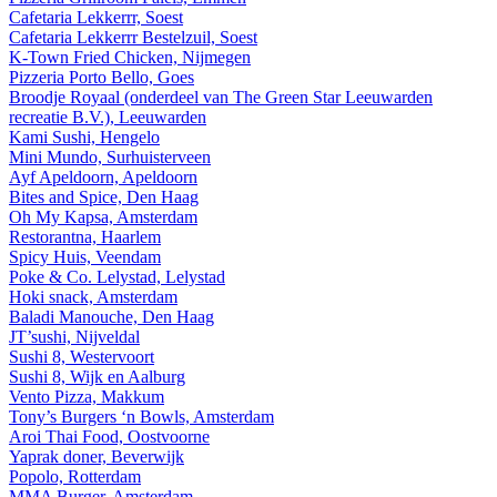
Cafetaria Lekkerrr, Soest
Cafetaria Lekkerrr Bestelzuil, Soest
K-Town Fried Chicken, Nijmegen
Pizzeria Porto Bello, Goes
Broodje Royaal (onderdeel van The Green Star Leeuwarden
recreatie B.V.), Leeuwarden
Kami Sushi, Hengelo
Mini Mundo, Surhuisterveen
Ayf Apeldoorn, Apeldoorn
Bites and Spice, Den Haag
Oh My Kapsa, Amsterdam
Restorantna, Haarlem
Spicy Huis, Veendam
Poke & Co. Lelystad, Lelystad
Hoki snack, Amsterdam
Baladi Manouche, Den Haag
JT’sushi, Nijveldal
Sushi 8, Westervoort
Sushi 8, Wijk en Aalburg
Vento Pizza, Makkum
Tony’s Burgers ‘n Bowls, Amsterdam
Aroi Thai Food, Oostvoorne
Yaprak doner, Beverwijk
Popolo, Rotterdam
MMA Burger, Amsterdam