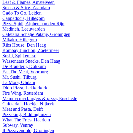
Leaf & Flames, Amstelveen
Smash & Slice, Zaandam
Gado To Go, Leiden
Cappadocia, Hillegom
Pizza Spidi, Alphen aan den Rijn
Medineh, Leeuwarden
Cafetaria Schatje Patatje, Groningen
Mikaku, Hillegom
Ribs House, Den Haag
Bombay Junction, Zoetermeer
Sushi, Spijkenisse
Wassenaars Snacks, Den Haag
De Branderij, Dokkum
Eat The Meat, Voorburg
Mr. Sushi, Tilburg
La Mora, Obdam
Dido Pizza, Lekkerkerk
Fire Wing, Rotterdam
Mamma mia burgers & pizza, Enschede
Cafetaria 't Hoekje, Nijkerk
Meat and Pasta, Delft
Pizzaking, Biddinghuizen
What The Fries, Haarlem
Subway, Venray
Il Pizzavendolo, Groningen