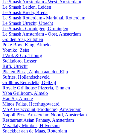
Le Smash Amsterdam - West, Amsterdam
Le Smash Leiden, Leiden
Le Smash Breda, Breda
Le Smash Rotterdam - Markthal, Rotterdam
Le Smash Utrecht, Utrecht
Le Smash - Groningen, Groningen
Le Smash Amsterdam - Oost, Amsterdam
Golden Star, Zutphen
Poke Bowl King, Almelo
Yomiko, Zeist
I Wok & Go, Tilburg
Stelladoro, Losser
Riffi, Utrecht
Pita en Pinsa, Alphen aan den Rijn
Sufries, Hollandscheveld
Grillhuis Eemsdelta, Delfzijl
Royale Grillhouse Pizzeria, Emmen
Yaba Grillroom, Almelo
Han Su, Almere
Minos Pallas, Heerhugowaard
MSP Testaccount (Productie), Amsterdam
Napoli Pizza Amsterdam Noord, Amsterdam
Restaurant Asian Fantasy, Amsterdam
Mrs. Italy Minibus, Hilversum
Snackbar aan de Maas, Rotterdam