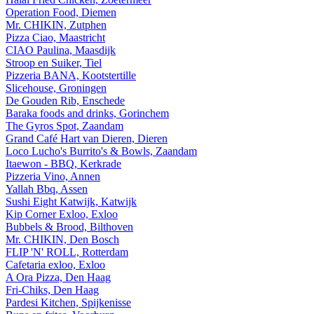
Operation Food, Diemen
Mr. CHIKIN, Zutphen
Pizza Ciao, Maastricht
CIAO Paulina, Maasdijk
Stroop en Suiker, Tiel
Pizzeria BANA, Kootstertille
Slicehouse, Groningen
De Gouden Rib, Enschede
Baraka foods and drinks, Gorinchem
The Gyros Spot, Zaandam
Grand Café Hart van Dieren, Dieren
Loco Lucho's Burrito's & Bowls, Zaandam
Itaewon - BBQ, Kerkrade
Pizzeria Vino, Annen
Yallah Bbq, Assen
Sushi Eight Katwijk, Katwijk
Kip Corner Exloo, Exloo
Bubbels & Brood, Bilthoven
Mr. CHIKIN, Den Bosch
FLIP 'N' ROLL, Rotterdam
Cafetaria exloo, Exloo
A Ora Pizza, Den Haag
Fri-Chiks, Den Haag
Pardesi Kitchen, Spijkenisse