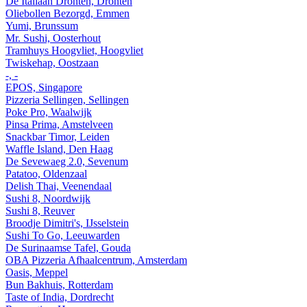
De Italiaan Dronten, Dronten
Oliebollen Bezorgd, Emmen
Yumi, Brunssum
Mr. Sushi, Oosterhout
Tramhuys Hoogvliet, Hoogvliet
Twiskehap, Oostzaan
-, -
EPOS, Singapore
Pizzeria Sellingen, Sellingen
Poke Pro, Waalwijk
Pinsa Prima, Amstelveen
Snackbar Timor, Leiden
Waffle Island, Den Haag
De Sevewaeg 2.0, Sevenum
Patatoo, Oldenzaal
Delish Thai, Veenendaal
Sushi 8, Noordwijk
Sushi 8, Reuver
Broodje Dimitri's, IJsselstein
Sushi To Go, Leeuwarden
De Surinaamse Tafel, Gouda
OBA Pizzeria Afhaalcentrum, Amsterdam
Oasis, Meppel
Bun Bakhuis, Rotterdam
Taste of India, Dordrecht