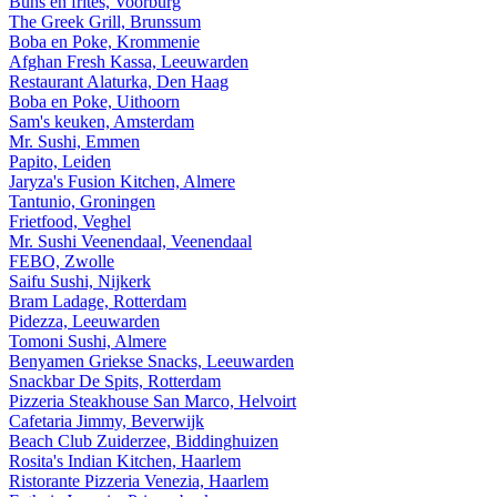
Buns en frites, Voorburg
The Greek Grill, Brunssum
Boba en Poke, Krommenie
Afghan Fresh Kassa, Leeuwarden
Restaurant Alaturka, Den Haag
Boba en Poke, Uithoorn
Sam's keuken, Amsterdam
Mr. Sushi, Emmen
Papito, Leiden
Jaryza's Fusion Kitchen, Almere
Tantunio, Groningen
Frietfood, Veghel
Mr. Sushi Veenendaal, Veenendaal
FEBO, Zwolle
Saifu Sushi, Nijkerk
Bram Ladage, Rotterdam
Pidezza, Leeuwarden
Tomoni Sushi, Almere
Benyamen Griekse Snacks, Leeuwarden
Snackbar De Spits, Rotterdam
Pizzeria Steakhouse San Marco, Helvoirt
Cafetaria Jimmy, Beverwijk
Beach Club Zuiderzee, Biddinghuizen
Rosita's Indian Kitchen, Haarlem
Ristorante Pizzeria Venezia, Haarlem