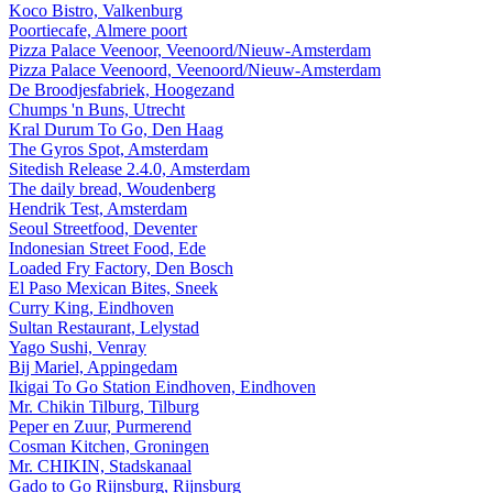
Koco Bistro, Valkenburg
Poortiecafe, Almere poort
Pizza Palace Veenoor, Veenoord/Nieuw-Amsterdam
Pizza Palace Veenoord, Veenoord/Nieuw-Amsterdam
De Broodjesfabriek, Hoogezand
Chumps 'n Buns, Utrecht
Kral Durum To Go, Den Haag
The Gyros Spot, Amsterdam
Sitedish Release 2.4.0, Amsterdam
The daily bread, Woudenberg
Hendrik Test, Amsterdam
Seoul Streetfood, Deventer
Indonesian Street Food, Ede
Loaded Fry Factory, Den Bosch
El Paso Mexican Bites, Sneek
Curry King, Eindhoven
Sultan Restaurant, Lelystad
Yago Sushi, Venray
Bij Mariel, Appingedam
Ikigai To Go Station Eindhoven, Eindhoven
Mr. Chikin Tilburg, Tilburg
Peper en Zuur, Purmerend
Cosman Kitchen, Groningen
Mr. CHIKIN, Stadskanaal
Gado to Go Rijnsburg, Rijnsburg